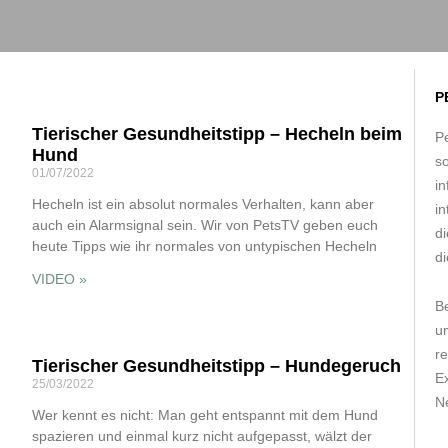
P
Tierischer Gesundheitstipp – Hecheln beim
Pe
Hund
s
01/07/2022
in
Hecheln ist ein absolut normales Verhalten, kann aber
in
auch ein Alarmsignal sein. Wir von PetsTV geben euch
d
heute Tipps wie ihr normales von untypischen Hecheln
di
VIDEO »
B
um
r
Tierischer Gesundheitstipp – Hundegeruch
E
25/03/2022
Ne
Wer kennt es nicht: Man geht entspannt mit dem Hund
spazieren und einmal kurz nicht aufgepasst, wälzt der