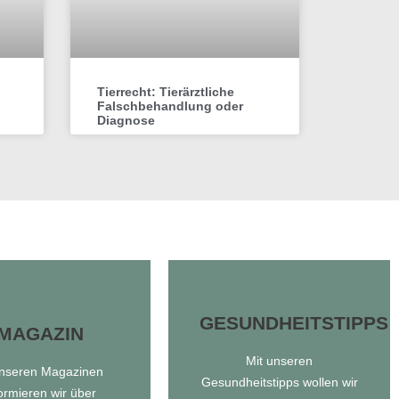
Tierrecht: Tierärztliche
Falschbehandlung oder
Diagnose
GESUNDHEITSTIPPS
MAGAZIN
GESUNDHEITSTIPPS
MAGAZIN
Mit unseren
unseren Magazinen
Gesundheitstipps wollen wir
Gesundheitstipps
formieren wir über
unseren Magazinen