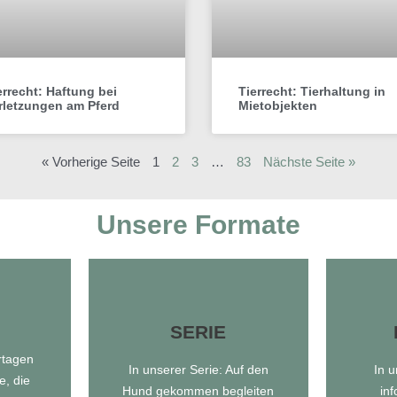
errecht: Haftung bei
Tierrecht: Tierhaltung in
rletzungen am Pferd
Mietobjekten
« Vorherige Seite
1
2
3
…
83
Nächste Seite »
Unsere Formate
SERIE
SERIE
rtagen
In unserer Serie: Auf den
In 
e, die
Hund gekommen begleiten
in
Auf den Hund gekommen
Zu 