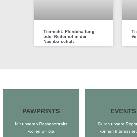
Tierrecht: Pferdehaltung
Ti
oder Reiterhof in der
Ve
Nachbarschaft
PAWPRINTS
EVENTS
EVENTS
Mit unseren Rasseportraits
Durch unsere Repo
PAWPRINTS
wollen wir die
können Interessiert