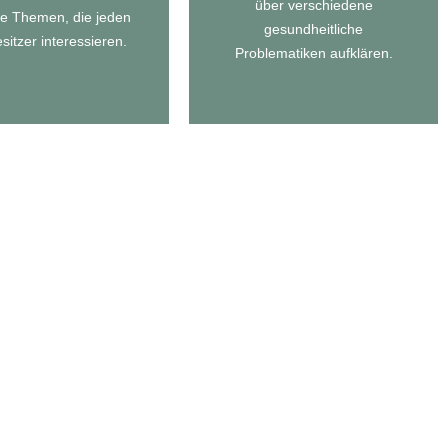
über verschiedene
Zu unseren
le Themen, die jeden
gesundheitliche
MAGAZIN
sitzer interessieren.
GESUNDHEITSTIPPS
Problematiken aufklären.