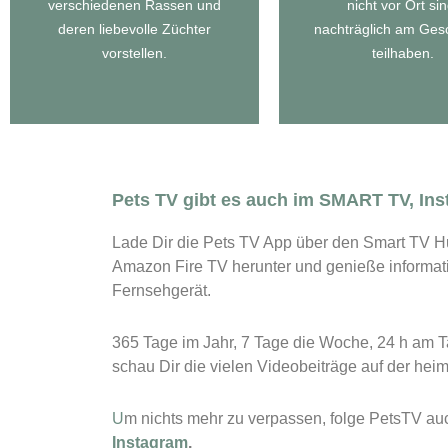
Eventreportag
verschiedenen Rassen und
nicht vor Ort sin
Zu unseren Rasseportraits
Zu unseren
deren liebevolle Züchter
nachträglich am Ge
vorstellen.
teilhaben.
Pets TV gibt es auch im SMART TV, In
Lade Dir die Pets TV App über den Smart TV H
Amazon Fire TV herunter und genieße informa
Fernsehgerät.
365 Tage im Jahr, 7 Tage die Woche, 24 h am T
schau Dir die vielen Videobeiträge auf der he
U
m nichts mehr zu verpassen, folge PetsTV au
Instagram
.