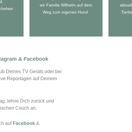
en
d,
wir Familie Wilhelm auf dem
aktuel
schehen
SERIE
Weg zum eigenen Hund.
Tierbe
stagram & Facebook
ub Deines TV Geräts oder bei
tive Reportagen auf Deinem
ag, lehne Dich zurück und
imischen Couch an.
ch auf
Facebook
&