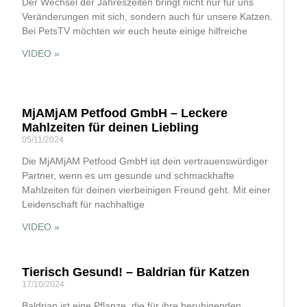
Der Wechsel der Jahreszeiten bringt nicht nur für uns
Veränderungen mit sich, sondern auch für unsere Katzen.
Bei PetsTV möchten wir euch heute einige hilfreiche
VIDEO »
MjAMjAM Petfood GmbH – Leckere
Mahlzeiten für deinen Liebling
05/11/2024
Die MjAMjAM Petfood GmbH ist dein vertrauenswürdiger
Partner, wenn es um gesunde und schmackhafte
Mahlzeiten für deinen vierbeinigen Freund geht. Mit einer
Leidenschaft für nachhaltige
VIDEO »
Tierisch Gesund! – Baldrian für Katzen
17/10/2024
Baldrian ist eine Pflanze, die für ihre beruhigenden