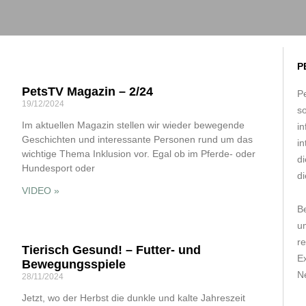
P
PetsTV Magazin – 2/24
Pe
19/12/2024
s
Im aktuellen Magazin stellen wir wieder bewegende
in
Geschichten und interessante Personen rund um das
in
wichtige Thema Inklusion vor. Egal ob im Pferde- oder
d
Hundesport oder
di
VIDEO »
B
um
r
Tierisch Gesund! – Futter- und
E
Bewegungsspiele
Ne
28/11/2024
Jetzt, wo der Herbst die dunkle und kalte Jahreszeit