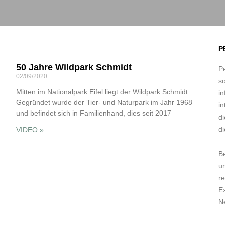
P
50 Jahre Wildpark Schmidt
Pe
02/09/2020
s
Mitten im Nationalpark Eifel liegt der Wildpark Schmidt.
in
Gegründet wurde der Tier- und Naturpark im Jahr 1968
in
und befindet sich in Familienhand, dies seit 2017
d
di
VIDEO »
B
um
r
E
Ne