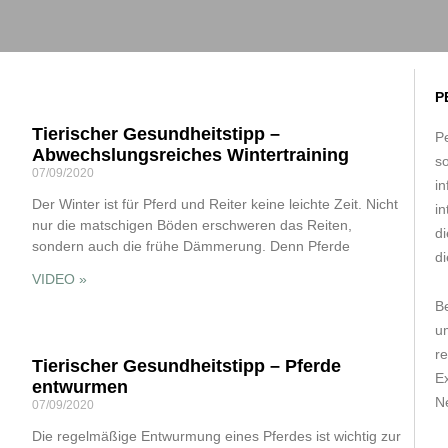
P
Tierischer Gesundheitstipp –
Pe
Abwechslungsreiches Wintertraining
s
07/09/2020
in
Der Winter ist für Pferd und Reiter keine leichte Zeit. Nicht
in
nur die matschigen Böden erschweren das Reiten,
d
sondern auch die frühe Dämmerung. Denn Pferde
di
VIDEO »
B
um
r
Tierischer Gesundheitstipp – Pferde
E
entwurmen
Ne
07/09/2020
Die regelmäßige Entwurmung eines Pferdes ist wichtig zur