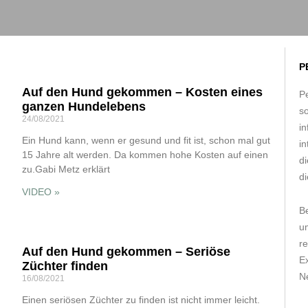
P
Auf den Hund gekommen – Kosten eines
Pe
ganzen Hundelebens
s
24/08/2021
in
Ein Hund kann, wenn er gesund und fit ist, schon mal gut
in
15 Jahre alt werden. Da kommen hohe Kosten auf einen
d
zu.Gabi Metz erklärt
di
VIDEO »
B
um
r
Auf den Hund gekommen – Seriöse
E
Züchter finden
Ne
16/08/2021
Einen seriösen Züchter zu finden ist nicht immer leicht.