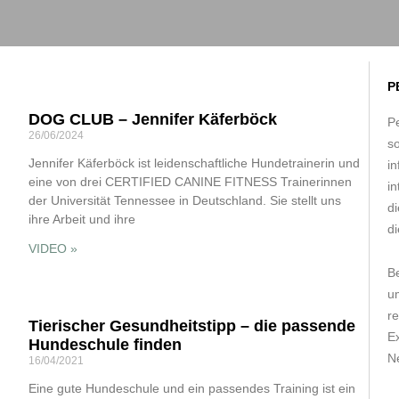
P
DOG CLUB – Jennifer Käferböck
Pe
26/06/2024
s
Jennifer Käferböck ist leidenschaftliche Hundetrainerin und
in
eine von drei CERTIFIED CANINE FITNESS Trainerinnen
in
der Universität Tennessee in Deutschland. Sie stellt uns
d
ihre Arbeit und ihre
di
VIDEO »
B
um
r
Tierischer Gesundheitstipp – die passende
E
Hundeschule finden
Ne
16/04/2021
Eine gute Hundeschule und ein passendes Training ist ein