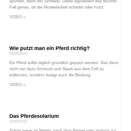
sporteln, fließt der Schweiß. Dabei signalisiert das feuchte
Fell genau, ob die Muskelarbeit schadet oder nutzt.
VIDEO »
Wie putzt man ein Pferd richtig?
03/09/2020
Ein Pferd sollte täglich gründlich geputzt werden. Das dient
nicht nur dazu Schmutz und Staub aus dem Fell zu
entfernen, sondern festigt auch die Bindung
VIDEO »
Das Pferdesolarium
03/09/2020
Schön warm im Winter, nach dem Regen oder einfach zur