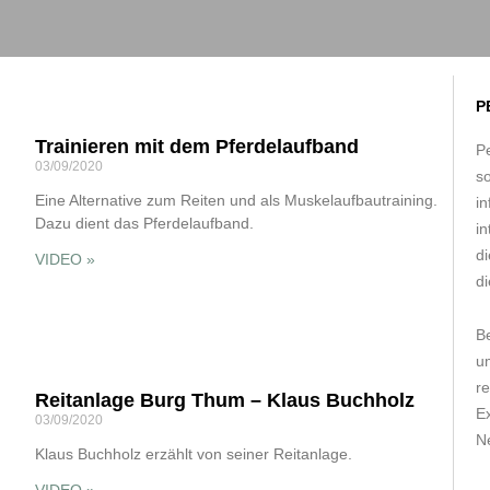
P
Trainieren mit dem Pferdelaufband
Pe
03/09/2020
s
Eine Alternative zum Reiten und als Muskelaufbautraining.
in
Dazu dient das Pferdelaufband.
in
d
VIDEO »
di
B
um
r
Reitanlage Burg Thum – Klaus Buchholz
E
03/09/2020
Ne
Klaus Buchholz erzählt von seiner Reitanlage.
VIDEO »