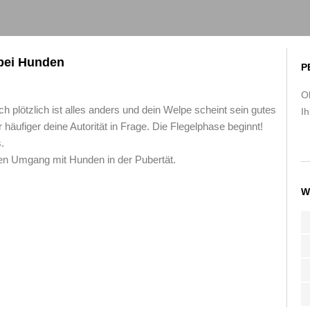
 bei Hunden
P
O
plötzlich ist alles anders und dein Welpe scheint sein gutes
Ih
äufiger deine Autorität in Frage. Die Flegelphase beginnt!
.
gen Umgang mit Hunden in der Pubertät.
W