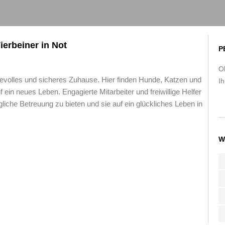
ierbeiner in Not
P
O
ebevolles und sicheres Zuhause. Hier finden Hunde, Katzen und
Ih
ein neues Leben. Engagierte Mitarbeiter und freiwillige Helfer
gliche Betreuung zu bieten und sie auf ein glückliches Leben in
W