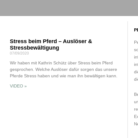
P
Stress beim Pferd – Auslöser &
Pe
Stressbewältigung
s
07/09/2020
in
Wir haben mit Kathrin Schütz über Stress beim Pferd
in
gesprochen. Welche Auslöser dafür sorgen das unsere
d
Pferde Stress haben und wie man ihn bewältigen kann.
di
VIDEO »
B
um
r
E
Ne