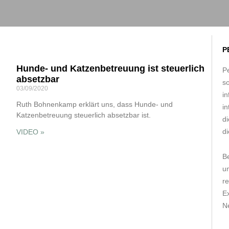
P
Hunde- und Katzenbetreuung ist steuerlich
Pe
absetzbar
s
03/09/2020
in
Ruth Bohnenkamp erklärt uns, dass Hunde- und
in
Katzenbetreuung steuerlich absetzbar ist.
d
di
VIDEO »
B
um
r
E
Ne