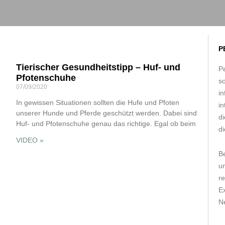
P
Tierischer Gesundheitstipp – Huf- und
Pe
Pfotenschuhe
s
07/09/2020
in
In gewissen Situationen sollten die Hufe und Pfoten
in
unserer Hunde und Pferde geschützt werden. Dabei sind
d
Huf- und Pfotenschuhe genau das richtige. Egal ob beim
di
VIDEO »
B
um
r
E
Ne