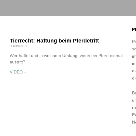
P
Tierrecht: Haftung beim Pferdetritt
Pe
03/09/2020
s
Wer haftet und in welchem Umfang, wenn ein Pferd einmal
in
austritt?
in
d
VIDEO »
di
B
um
r
E
Ne