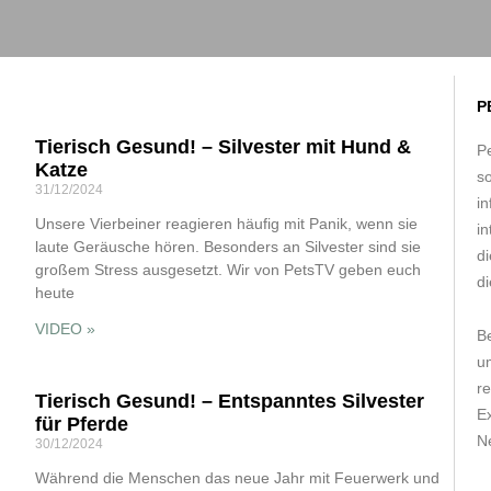
P
Tierisch Gesund! – Silvester mit Hund &
Pe
Katze
s
31/12/2024
in
Unsere Vierbeiner reagieren häufig mit Panik, wenn sie
in
laute Geräusche hören. Besonders an Silvester sind sie
d
großem Stress ausgesetzt. Wir von PetsTV geben euch
di
heute
VIDEO »
B
um
r
Tierisch Gesund! – Entspanntes Silvester
E
für Pferde
Ne
30/12/2024
Während die Menschen das neue Jahr mit Feuerwerk und