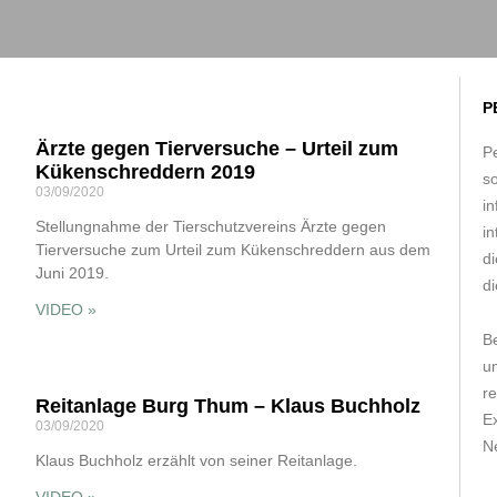
P
Ärzte gegen Tierversuche – Urteil zum
Pe
Kükenschreddern 2019
s
03/09/2020
in
Stellungnahme der Tierschutzvereins Ärzte gegen
in
Tierversuche zum Urteil zum Kükenschreddern aus dem
d
Juni 2019.
di
VIDEO »
B
um
r
Reitanlage Burg Thum – Klaus Buchholz
E
03/09/2020
Ne
Klaus Buchholz erzählt von seiner Reitanlage.
VIDEO »