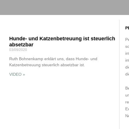
P
Hunde- und Katzenbetreuung ist steuerlich
Pe
absetzbar
s
03/09/2020
in
Ruth Bohnenkamp erklärt uns, dass Hunde- und
in
Katzenbetreuung steuerlich absetzbar ist.
d
di
VIDEO »
B
um
r
E
Ne