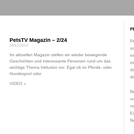
P
PetsTV Magazin – 2/24
Pe
19/12/2024
s
Im aktuellen Magazin stellen wir wieder bewegende
in
Geschichten und interessante Personen rund um das
in
wichtige Thema Inklusion vor. Egal ob im Pferde- oder
d
Hundesport oder
di
VIDEO »
B
um
r
E
Ne