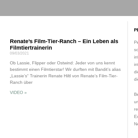
P
Renate’s Film-Tier-Ranch – Ein Leben als
Pe
Filmtiertrainerin
s
09/03/2021
in
Ob Lassie, Flipper oder Ostwind: Jeder von uns kennt
in
bestimmt einen Filmtierstar! Wir durften mit Bandit’s alias
d
„Lassie’s“ Trainerin Renate Hiltl von Renate’s Film-Tier-
di
Ranch über
VIDEO »
B
um
r
E
Ne