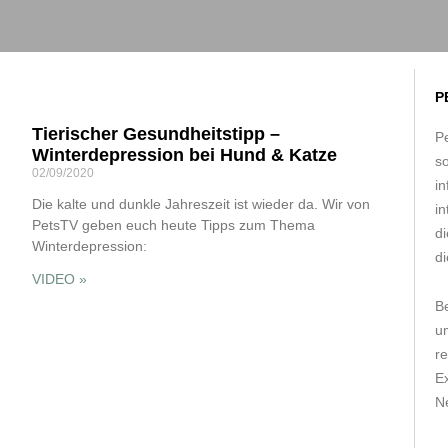
P
Tierischer Gesundheitstipp –
Pe
Winterdepression bei Hund & Katze
s
02/09/2020
in
Die kalte und dunkle Jahreszeit ist wieder da. Wir von
in
PetsTV geben euch heute Tipps zum Thema
d
Winterdepression:
di
VIDEO »
B
um
r
E
Ne