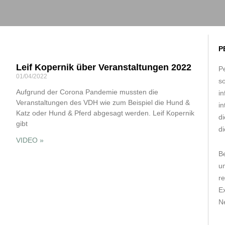
P
Leif Kopernik über Veranstaltungen 2022
Pe
01/04/2022
s
Aufgrund der Corona Pandemie mussten die
in
Veranstaltungen des VDH wie zum Beispiel die Hund &
in
Katz oder Hund & Pferd abgesagt werden. Leif Kopernik
d
gibt
di
VIDEO »
B
um
r
E
Ne