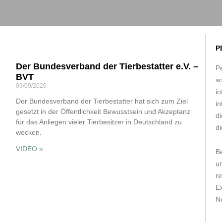
P
Der Bundesverband der Tierbestatter e.V. –
Pe
BVT
s
03/09/2020
in
Der Bundesverband der Tierbestatter hat sich zum Ziel
in
gesetzt in der Öffentlichkeit Bewusstsein und Akzeptanz
d
für das Anliegen vieler Tierbesitzer in Deutschland zu
di
wecken.
VIDEO »
B
um
r
E
Ne