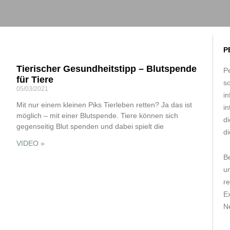
P
Tierischer Gesundheitstipp – Blutspende
Pe
für Tiere
s
05/03/2021
in
Mit nur einem kleinen Piks Tierleben retten? Ja das ist
in
möglich – mit einer Blutspende. Tiere können sich
d
gegenseitig Blut spenden und dabei spielt die
di
VIDEO »
B
um
r
E
Ne