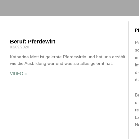
P
Beruf: Pferdewirt
Pe
03/09/2020
s
Katharina Mott ist gelernte Pferdewirtin und hat uns erzählt
in
wie die Ausbildung war und was sie alles gelernt hat.
in
d
VIDEO »
di
B
um
r
E
Ne