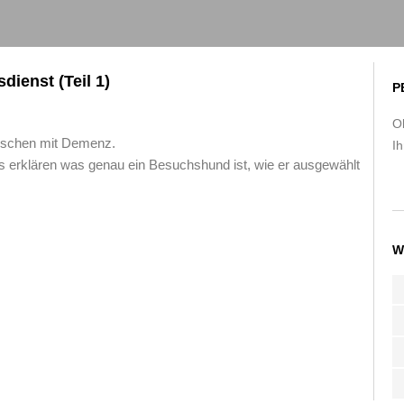
dienst (Teil 1)
P
O
enschen mit Demenz.
Ih
 uns erklären was genau ein Besuchshund ist, wie er ausgewählt
W