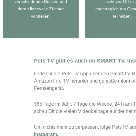
Eventreportag
verschiedenen Rassen und
nicht vor Ort sin
Zu unseren Rasseportraits
Zu unseren
deren liebevolle Züchter
nachträglich am Ge
vorstellen.
teilhaben.
Pets TV gibt es auch im SMART TV, In
Lade Dir die Pets TV App über den Smart TV H
Amazon Fire TV herunter und genieße informa
Fernsehgerät.
365 Tage im Jahr, 7 Tage die Woche, 24 h am T
schau Dir die vielen Videobeiträge auf der he
U
m nichts mehr zu verpassen, folge PetsTV au
Instagram
.