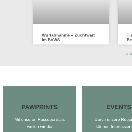
Wurfabnahme – Zuchtwart
Ti
im BVWS
Be
« V
PAWPRINTS
EVENTS
EVENTS
Mit unseren Rasseportraits
Durch unsere Repo
PAWPRINTS
wollen wir die
können Interessiert