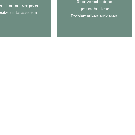
über verschiedene
Zu unseren
le Themen, die jeden
gesundheitliche
MAGAZIN
sitzer interessieren.
GESUNDHEITSTIPPS
Problematiken aufklären.