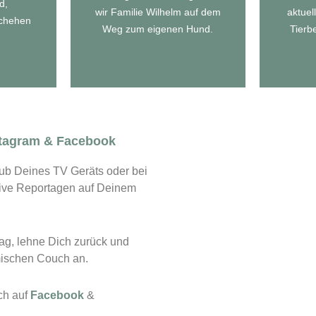
en
d,
wir Familie Wilhelm auf dem
aktuel
schehen
SERIE
Weg zum eigenen Hund.
Tierbe
stagram & Facebook
ub Deines TV Geräts oder bei
tive Reportagen auf Deinem
ag, lehne Dich zurück und
imischen Couch an.
ch auf
Facebook
&