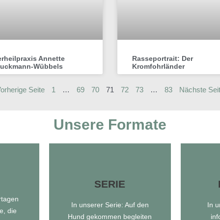
erheilpraxis Annette
Rasseportrait: Der
uckmann-Wübbels
Kromfohrländer
orherige Seite
1
…
69
70
71
72
73
…
83
Nächste Seit
Unsere Formate
SERIE
SERIE
rtagen
In unserer Serie: Auf den
In 
e, die
Hund gekommen begleiten
in
Auf den Hund gekommen
Zu 