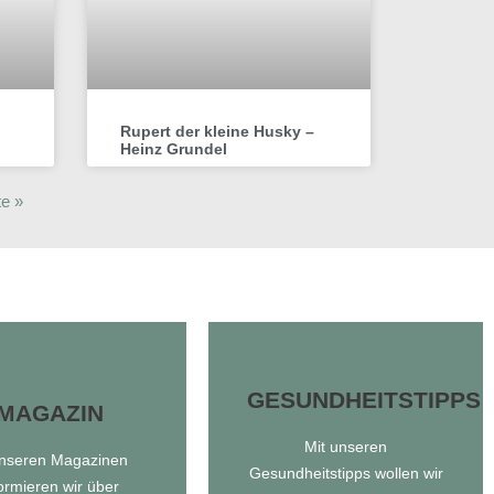
Rupert der kleine Husky –
Heinz Grundel
e »
GESUNDHEITSTIPPS
MAGAZIN
GESUNDHEITSTIPPS
MAGAZIN
Mit unseren
unseren Magazinen
Gesundheitstipps wollen wir
Gesundheitstipps
formieren wir über
unseren Magazinen