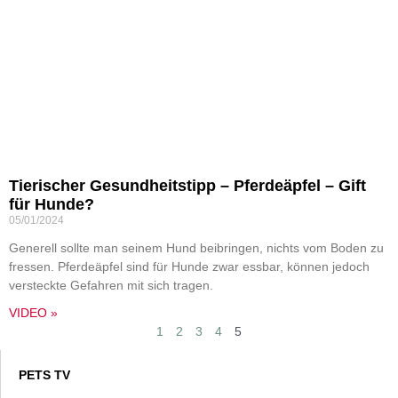
Tierischer Gesundheitstipp – Pferdeäpfel – Gift
für Hunde?
05/01/2024
Generell sollte man seinem Hund beibringen, nichts vom Boden zu
fressen. Pferdeäpfel sind für Hunde zwar essbar, können jedoch
versteckte Gefahren mit sich tragen.
VIDEO »
1
2
3
4
5
PETS TV