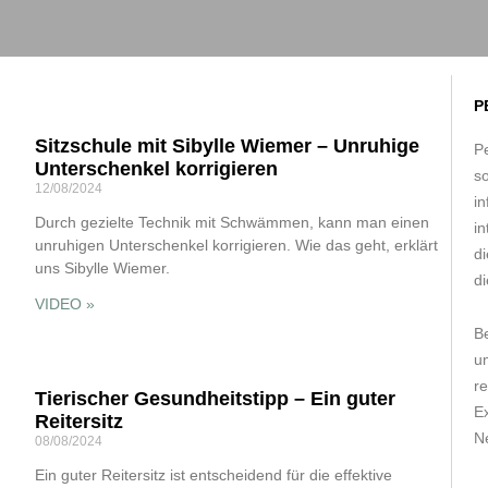
P
Sitzschule mit Sibylle Wiemer – Unruhige
Pe
Unterschenkel korrigieren
s
12/08/2024
in
Durch gezielte Technik mit Schwämmen, kann man einen
in
unruhigen Unterschenkel korrigieren. Wie das geht, erklärt
d
uns Sibylle Wiemer.
di
VIDEO »
B
um
r
Tierischer Gesundheitstipp – Ein guter
E
Reitersitz
Ne
08/08/2024
Ein guter Reitersitz ist entscheidend für die effektive