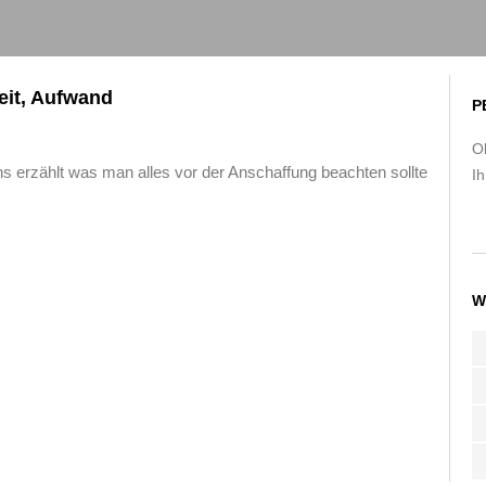
eit, Aufwand
P
O
uns erzählt was man alles vor der Anschaffung beachten sollte
Ih
W